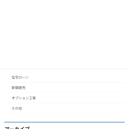
エリア情報
住宅ローン
新築建売
オプション工事
その他
枚方エリア
エリア情報
住宅ローン
新築建売
オプション工事
その他