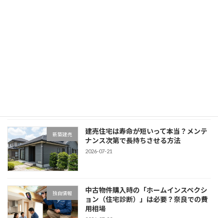
「中古物件＋リノベーション」と「新築
新築建売
建売」の費用総額を徹底比較！
2026-07-23
中古一戸建ての「築年数」は何年が狙い
独自情報
目？耐震基準と税制優遇の損益分岐点
2026-07-22
建売住宅は寿命が短いって本当？メンテ
新築建売
ナンス次第で長持ちさせる方法
2026-07-21
中古物件購入時の「ホームインスペクシ
独自情報
ョン（住宅診断）」は必要？奈良での費
用相場