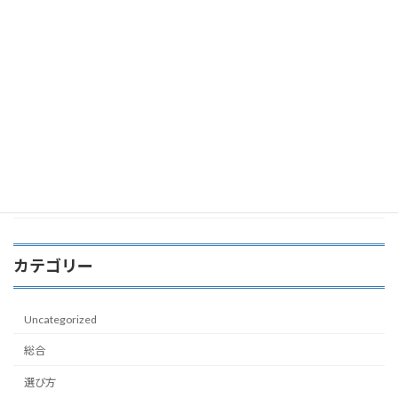
新築建売のココを見て！プロが内覧時に
新築建売
必ずチェックする10のポイント
2026-07-19
奈良県で新築建売の「未公開物件」を探
独自情報
す方法と不動産屋の選び方
2026-07-18
カテゴリー
Uncategorized
総合
選び方