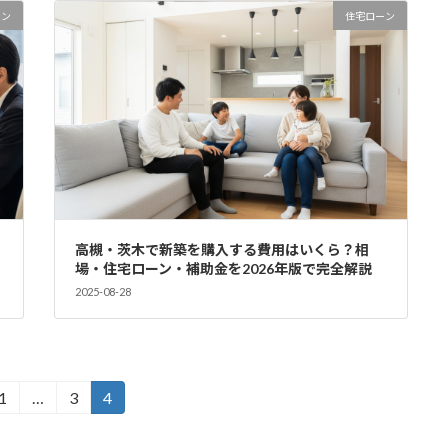
ーン
住宅ローン
高槻・茨木で新築を購入する費用はいくら？相
場・住宅ローン・補助金を2026年版で完全解説
2025-08-28
1
…
3
4
固
固
固
定
定
定
ペ
ペ
ペ