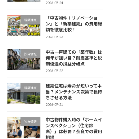
2026-07-24
「中古物件＋リノベーショ
新築建売
ン」と「新築建売」の費用総
額を徹底比較！
2026-07-23
中古一戸建ての「築年数」は
独自情報
何年が狙い目？耐震基準と税
制優遇の損益分岐点
2026-07-22
建売住宅は寿命が短いって本
新築建売
当？メンテナンス次第で長持
ちさせる方法
2026-07-21
中古物件購入時の「ホームイ
独自情報
ンスペクション（住宅診
断）」は必要？奈良での費用
相場