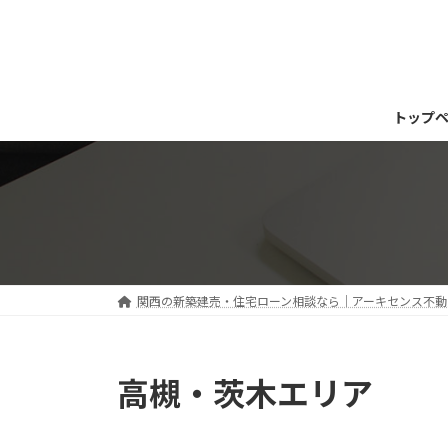
コ
ナ
ン
ビ
テ
ゲ
ン
ー
ツ
シ
トップ
へ
ョ
ス
ン
キ
に
ッ
移
プ
動
関西の新築建売・住宅ローン相談なら｜アーキセンス不動産
高槻・茨木エリア