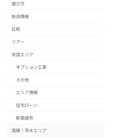
選び方
独自情報
比較
ツアー
奈良エリア
オプション工事
その他
エリア情報
住宅ローン
新築建売
高槻・茨木エリア