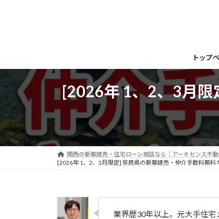
コ
ナ
ン
ビ
テ
ゲ
ン
ー
ツ
シ
トップ
へ
ョ
ス
ン
[2026年 1、2、
キ
に
ッ
移
プ
動
関西の新築建売・住宅ローン相談なら｜アーキセンス不動産
[2026年 1、2、3月限定] 奈良県の新築建売・仲介手数料
業界歴30年以上。元大手住