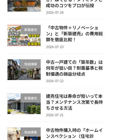
成功のコツをプロが伝授
2026-07-24
「中古物件＋リノベーショ
新築建売
ン」と「新築建売」の費用総
額を徹底比較！
2026-07-23
中古一戸建ての「築年数」は
独自情報
何年が狙い目？耐震基準と税
制優遇の損益分岐点
2026-07-22
建売住宅は寿命が短いって本
新築建売
当？メンテナンス次第で長持
ちさせる方法
2026-07-21
中古物件購入時の「ホームイ
独自情報
ンスペクション（住宅診