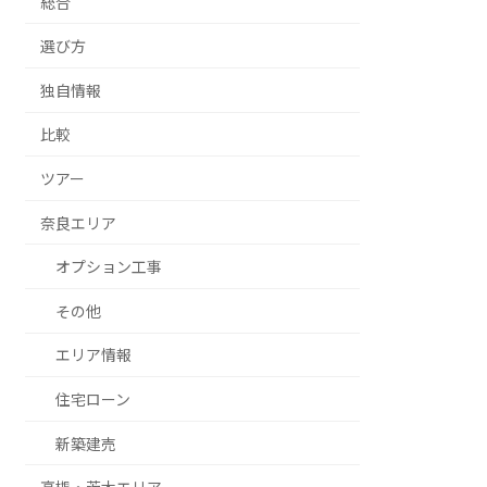
総合
選び方
独自情報
比較
ツアー
奈良エリア
オプション工事
その他
エリア情報
住宅ローン
新築建売