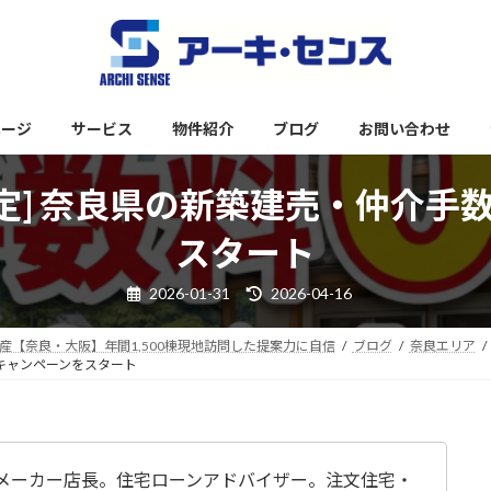
ページ
サービス
物件紹介
ブログ
お問い合わせ
3月限定] 奈良県の新築建売・仲介
スタート
最
2026-01-31
2026-04-16
終
更
新
【奈良・大阪】年間1,500棟現地訪問した提案力に自信
ブログ
奈良エリア
日
無料キャンペーンをスタート
時
:
宅メーカー店長。住宅ローンアドバイザー。注文住宅・