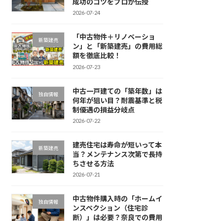
成功のコツをプロが伝授
2026-07-24
「中古物件＋リノベーショ
新築建売
ン」と「新築建売」の費用総
額を徹底比較！
2026-07-23
中古一戸建ての「築年数」は
独自情報
何年が狙い目？耐震基準と税
制優遇の損益分岐点
2026-07-22
建売住宅は寿命が短いって本
新築建売
当？メンテナンス次第で長持
ちさせる方法
2026-07-21
中古物件購入時の「ホームイ
独自情報
ンスペクション（住宅診
断）」は必要？奈良での費用