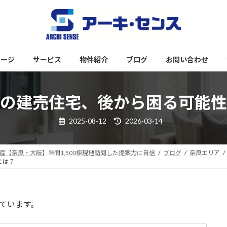
ページ
サービス
物件紹介
ブログ
お問い合わせ
の建売住宅、後から困る可能性
最
2025-08-12
2026-03-14
終
更
新
日
【奈良・大阪】年間1,500棟現地訪問した提案力に自信
ブログ
奈良エリア
時
とは？
:
ています。