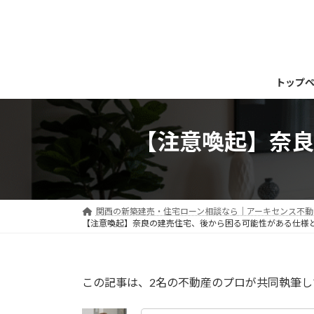
コ
ナ
ン
ビ
テ
ゲ
ン
ー
ツ
シ
トップ
へ
ョ
ス
ン
キ
に
【注意喚起】奈良
ッ
移
プ
動
関西の新築建売・住宅ローン相談なら｜アーキセンス不動産
【注意喚起】奈良の建売住宅、後から困る可能性がある仕様
この記事は、2名の不動産のプロが共同執筆し