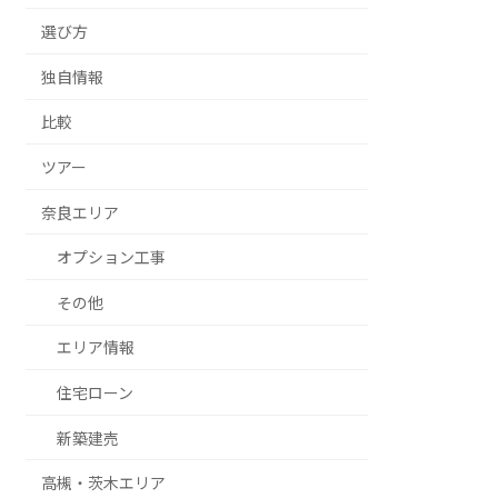
選び方
独自情報
比較
ツアー
奈良エリア
オプション工事
その他
エリア情報
住宅ローン
新築建売
高槻・茨木エリア